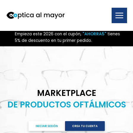
Ir
al
contenido
Main
Menu
Empieza este 2026 con el cupón,
"AHORRA5"
tienes
5% de descuento en tu primer pedido.
MARKETPLACE
DE PRODUCTOS OFTÁLMICOS
INICIAR SESIÓN
CREA TU CUENTA