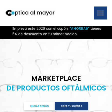
Ir
al
contenido
Main
Menu
Empieza este 2026 con el cupón,
"AHORRA5"
tienes
5% de descuento en tu primer pedido.
MARKETPLACE
DE PRODUCTOS OFTÁLMICOS
INICIAR SESIÓN
CREA TU CUENTA