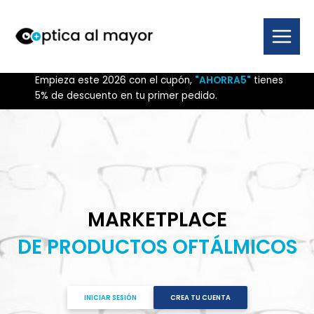
Ir
al
contenido
Main
Menu
Empieza este 2026 con el cupón,
"AHORRA5"
tienes
5% de descuento en tu primer pedido.
MARKETPLACE
DE PRODUCTOS OFTÁLMICOS
INICIAR SESIÓN
CREA TU CUENTA