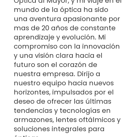
E
stamos en
Doral
y
realizamos
envíos
diarios
a
todos los países