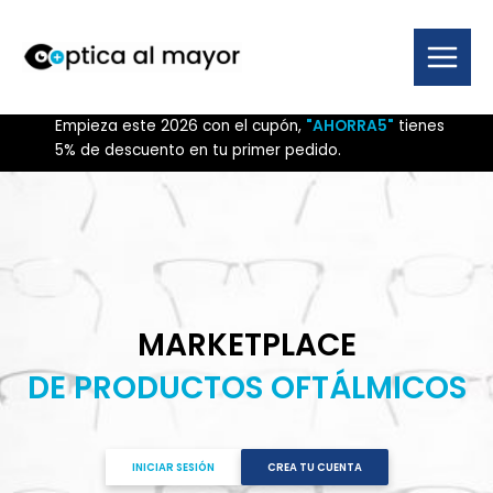
Ir
al
contenido
Main
Menu
Empieza este 2026 con el cupón,
"AHORRA5"
tienes
5% de descuento en tu primer pedido.
MARKETPLACE
DE PRODUCTOS OFTÁLMICOS
INICIAR SESIÓN
CREA TU CUENTA