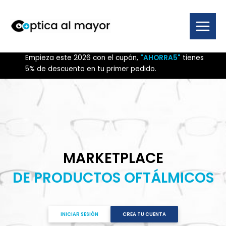
Ir
al
contenido
Main
Menu
Empieza este 2026 con el cupón,
"AHORRA5"
tienes
5% de descuento en tu primer pedido.
MARKETPLACE
DE PRODUCTOS OFTÁLMICOS
INICIAR SESIÓN
CREA TU CUENTA