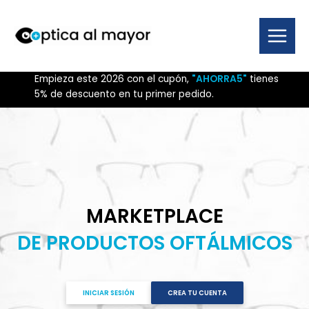
Ir
al
contenido
Main
Menu
Empieza este 2026 con el cupón,
"AHORRA5"
tienes
5% de descuento en tu primer pedido.
MARKETPLACE
DE PRODUCTOS OFTÁLMICOS
INICIAR SESIÓN
CREA TU CUENTA