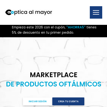
Ir
al
contenido
Main
Menu
Empieza este 2026 con el cupón,
"AHORRA5"
tienes
5% de descuento en tu primer pedido.
MARKETPLACE
DE PRODUCTOS OFTÁLMICOS
INICIAR SESIÓN
CREA TU CUENTA