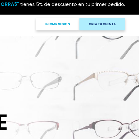
HORRA5"
tienes 5% de descuento en tu primer pedido.
INICIAR SESION
CREA TU CUENTA
E