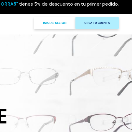
HORRA5"
tienes 5% de descuento en tu primer pedido.
INICIAR SESION
CREA TU CUENTA
E