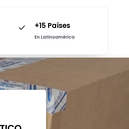
+15 Países
En Latinoamérica
TICO